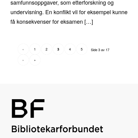
samfunnsoppgaver, som etterforskning og
undervisning. En konflikt vil for eksempel kunne
få konsekvenser for eksamen […]
‹
1
2
4
5
3
Side 3 av 17
›
»