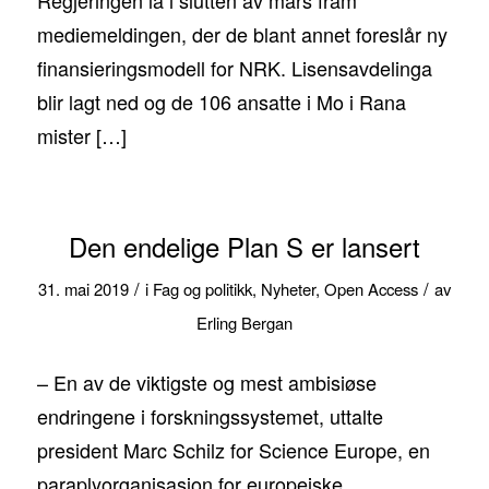
Regjeringen la i slutten av mars fram
mediemeldingen, der de blant annet foreslår ny
finansieringsmodell for NRK. Lisensavdelinga
blir lagt ned og de 106 ansatte i Mo i Rana
mister […]
Den endelige Plan S er lansert
/
/
31. mai 2019
i
Fag og politikk
,
Nyheter
,
Open Access
av
Erling Bergan
– En av de viktigste og mest ambisiøse
endringene i forskningssystemet, uttalte
president Marc Schilz for Science Europe, en
paraplyorganisasjon for europeiske