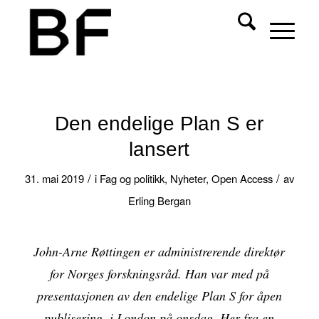
Den endelige Plan S er
lansert
/
/
31. mai 2019
i
Fag og politikk
,
Nyheter
,
Open Access
av
Erling Bergan
John-Arne Røttingen er administrerende direktør
for Norges forskningsråd. Han var med på
presentasjonen av den endelige Plan S for åpen
publisering, i London på onsdag. Her fra en