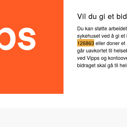
Vil du gi et bi
Du kan støtte arbeidet
sykehuset ved å gi et 
126863
eller doner et
går uavkortet til helse
ved Vipps og kontoove
bidraget skal gå til he