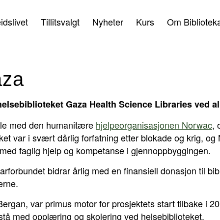
idslivet
Tillitsvalgt
Nyheter
Kurs
Om Bibliotek
aza
helsebiblioteket Gaza Health Science Libraries ved al
vtale med den humanitære
hjelpeorganisasjonen Norwac
, 
ket var i svært dårlig forfatning etter blokade og krig, 
a med faglig hjelp og kompetanse i gjennoppbyggingen.
arforbundet bidrar årlig med en finansiell donasjon til bib
erne.
g Bergan, var primus motor for prosjektets start tilbake 
bistå med opplæring og skolering ved helsebiblioteket.