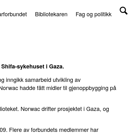
arforbundet
Bibliotekaren
Fag og politikk
 Shifa-sykehuset i Gaza.
og inngikk samarbeid utvikling av
og Norwac hadde fått midler til gjenoppbygging på
lioteket. Norwac drifter prosjektet i Gaza, og
i 2009. Flere av forbundets medlemmer har