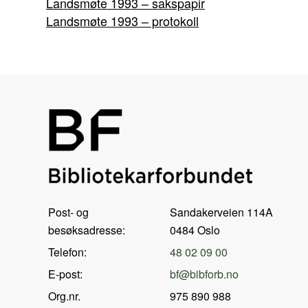
Landsmøte 1993 – sakspapir
Landsmøte 1993 – protokoll
Post- og
Sandakerveien 114A
besøksadresse:
0484 Oslo
Telefon:
48 02 09 00
E-post:
bf@bibforb.no
Org.nr.
975 890 988