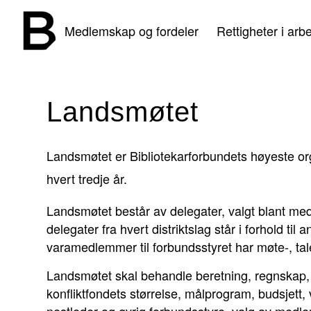
Medlemskap og fordeler
Rettigheter i arbe
Landsmøtet
Landsmøtet er Bibliotekarforbundets høyeste o
hvert tredje år.
Landsmøtet består av delegater, valgt blant medl
delegater fra hvert distriktslag står i forhold t
varamedlemmer til forbundsstyret har møte-, tal
Landsmøtet skal behandle beretning, regnskap, 
konfliktfondets størrelse, målprogram, budsjett, 
nestleder og øvrig forbundsstyre, valg av medle