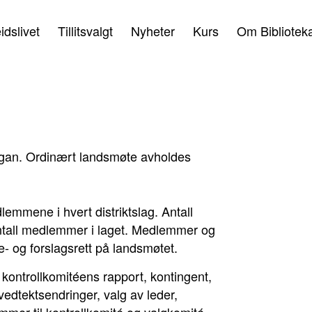
idslivet
Tillitsvalgt
Nyheter
Kurs
Om Bibliotek
rgan. Ordinært landsmøte avholdes
emmene i hvert distriktslag. Antall
il antall medlemmer i laget. Medlemmer og
e- og forslagsrett på landsmøtet.
kontrollkomitéens rapport, kontingent,
vedtektsendringer, valg av leder,
mmer til kontrollkomité og valgkomité