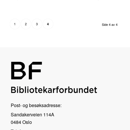
1
2
3
4
Side 4 av 4
Post- og besøksadresse:
Sandakerveien 114A
0484 Oslo