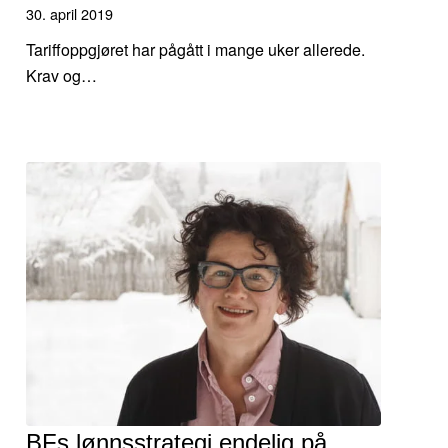
30. april 2019
Tariffoppgjøret har pågått i mange uker allerede.
Krav og…
BFs lønnsstrategi endelig på