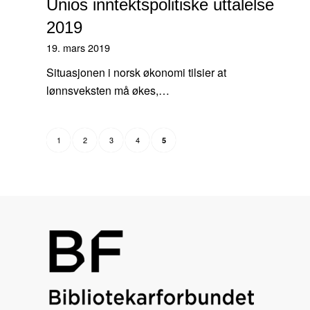
Unios inntektspolitiske uttalelse
2019
19. mars 2019
Situasjonen i norsk økonomi tilsier at
lønnsveksten må økes,…
1
2
3
4
5