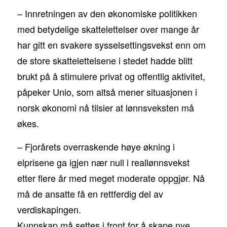
– Innretningen av den økonomiske politikken
med betydelige skattelettelser over mange år
har gitt en svakere sysselsettingsvekst enn om
de store skattelettelsene i stedet hadde blitt
brukt på å stimulere privat og offentlig aktivitet,
påpeker Unio, som altså mener situasjonen i
norsk økonomi nå tilsier at lønnsveksten må
økes.
– Fjorårets overraskende høye økning i
elprisene ga igjen nær null i reallønnsvekst
etter flere år med meget moderate oppgjør. Nå
må de ansatte få en rettferdig del av
verdiskapingen.
Kunnskap må settes i front for å skape nye