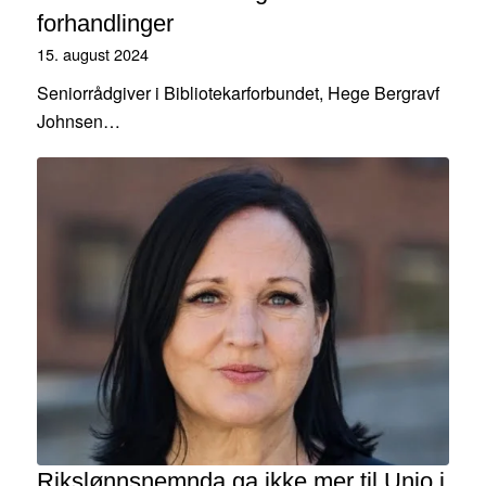
forhandlinger
15. august 2024
Seniorrådgiver i Bibliotekarforbundet, Hege Bergravf
Johnsen…
Rikslønnsnemnda ga ikke mer til Unio i