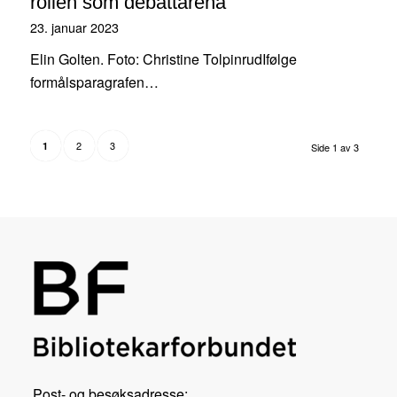
rollen som debattarena
23. januar 2023
Elin Golten. Foto: Christine TolpinrudIfølge
formålsparagrafen…
2
3
1
Side 1 av 3
Post- og besøksadresse: