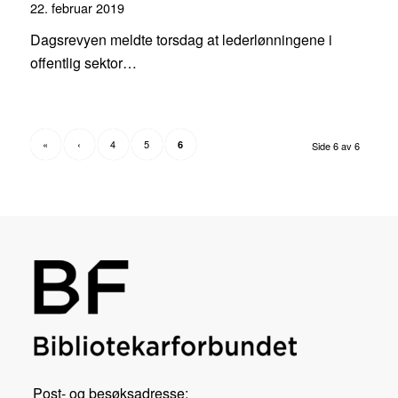
22. februar 2019
Dagsrevyen meldte torsdag at lederlønningene i
offentlig sektor…
«
‹
4
5
6
Side 6 av 6
Post- og besøksadresse: