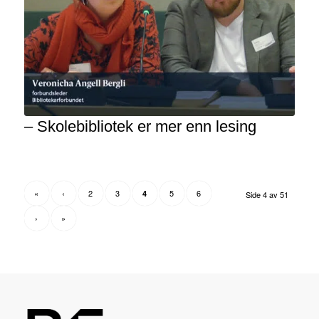
– Skolebibliotek er mer enn lesing
«
‹
2
3
5
6
4
Side 4 av 51
›
»