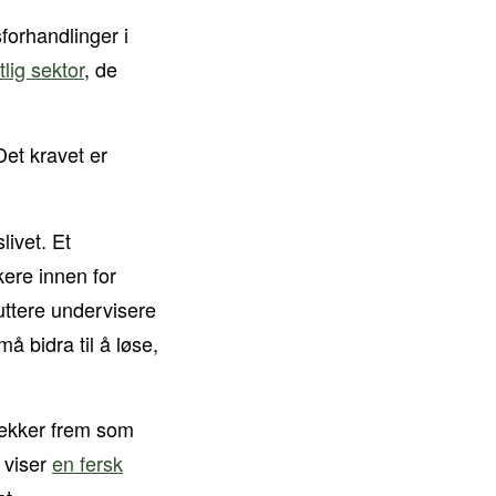
forhandlinger i
lig sektor
, de
Det kravet er
livet. Et
kere innen for
uttere undervisere
 bidra til å løse,
trekker frem som
g viser
en fersk