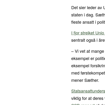
Det sier leder av 
staten i dag. Sæt
fleste ansatt i pol
I fjor streiket Un
sentralt også i åre
– Vi vet at mange 
eksempel er polit
eksempel forsikri
med førstekompetan
mener Sæther.
Statsansattunder
viktig for at dere