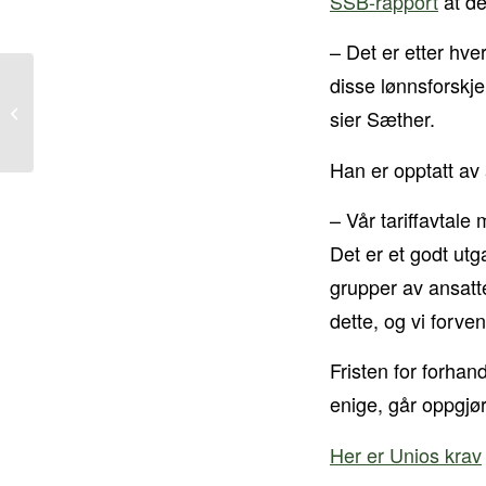
SSB-rapport
at de
– Det er etter hve
disse lønnsforskjel
Unio kommune: Krever
solid reallønnsvekst –
sier Sæther.
og politiske grep
Han er opptatt av a
– Vår tariffavtale
Det er et godt utga
grupper av ansatte 
dette, og vi forve
Fristen for forhan
enige, går oppgjøre
Her er Unios krav