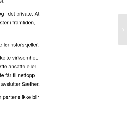
st.
 i det private. At
ster i framtiden,
e lønnsforskjeller.
nkelte virksomhet.
fte ansatte eller
e får til nettopp
, avslutter Sæther.
 partene ikke blir