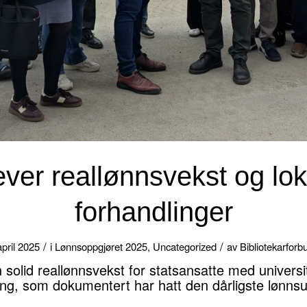
ever reallønnsvekst og lok
forhandlinger
/
/
april 2025
i
Lønnsoppgjøret 2025
,
Uncategorized
av
Bibliotekarforb
 solid reallønnsvekst for statsansatte med universi
ng, som dokumentert har hatt den dårligste lønnsut