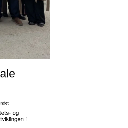
ale
undet
tets- og
viklingen i