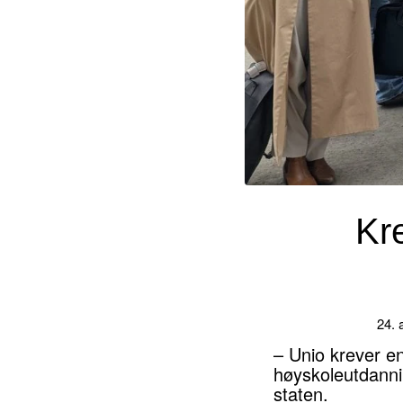
Kr
24. 
– Unio krever en
høyskoleutdanni
staten.