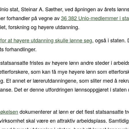
Unio stat, Steinar A. Sæther, ved åpningen av årets lønns
her forhandler på vegne av
36 382 Unio-medlemmer i stat
itiet, forskning og høyere utdanning.
io for at høyere utdanning skulle lønne seg
, også i staten. 
ts forhandlinger.
statsansatte fristes av høyere lønn andre steder i arbeids
ietterforskere, som kan få mye høyere lønn som etterfors
ng. Et annet er lærerutdanningene, som sliter med å rekr
se. Det er denne utfordringen lønnsoppgjøret i staten må
søkelsen
dokumenterer at lønn er det flest statsansatte 
s virksomhet skal være en attraktiv arbeidsplass. Samtidi