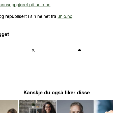
lønnsoppgjøret på unio.no
og republisert i sin helhet fra
unio.no
gget
Kanskje du også liker disse