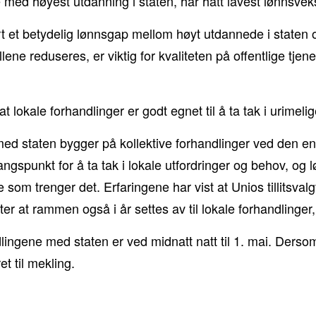
 med høyest utdanning i staten, har hatt lavest lønnsvek
rt et betydelig lønnsgap mellom høyt utdannede i staten og
lene reduseres, er viktig for kvaliteten på offentlige tjene
t lokale forhandlinger er godt egnet til å ta tak i urimelig
 med staten bygger på kollektive forhandlinger ved den e
ngspunkt for å ta tak i lokale utfordringer og behov, og lø
som trenger det. Erfaringene har vist at Unios tillitsvalgt
nter at rammen også i år settes av til lokale forhandlinger
dlingene med staten er ved midnatt natt til 1. mai. Dersom
t til mekling.