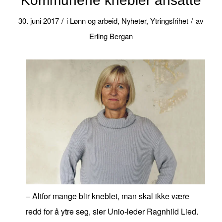
Kommunene knebler ansatte
/
/
30. juni 2017
i
Lønn og arbeid
,
Nyheter
,
Ytringsfrihet
av
Erling Bergan
– Altfor mange blir kneblet, man skal ikke være
redd for å ytre seg, sier Unio-leder Ragnhild Lied.