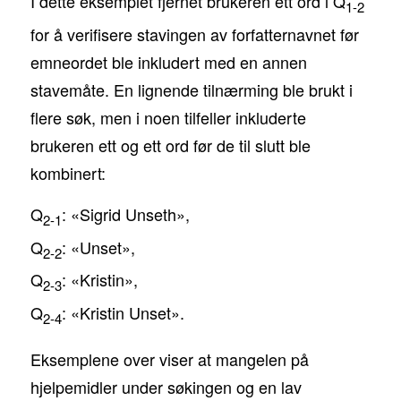
I dette eksemplet fjernet brukeren ett ord i Q
1-2
for å verifisere stavingen av forfatternavnet før
emneordet ble inkludert med en annen
stavemåte. En lignende tilnærming ble brukt i
flere søk, men i noen tilfeller inkluderte
brukeren ett og ett ord før de til slutt ble
kombinert:
Q
: «Sigrid Unseth»,
2-1
Q
: «Unset»,
2-2
Q
: «Kristin»,
2-3
Q
: «Kristin Unset».
2-4
Eksemplene over viser at mangelen på
hjelpemidler under søkingen og en lav