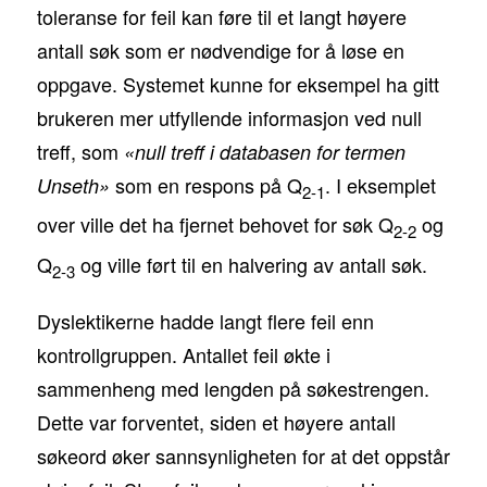
toleranse for feil kan føre til et langt høyere
antall søk som er nødvendige for å løse en
oppgave. Systemet kunne for eksempel ha gitt
brukeren mer utfyllende informasjon ved null
treff, som
«null treff i databasen for termen
som en respons på Q
. I eksemplet
Unseth»
2-1
over ville det ha fjernet behovet for søk Q
og
2-2
Q
og ville ført til en halvering av antall søk.
2-3
Dyslektikerne hadde langt flere feil enn
kontrollgruppen. Antallet feil økte i
sammenheng med lengden på søkestrengen.
Dette var forventet, siden et høyere antall
søkeord øker sannsynligheten for at det oppstår