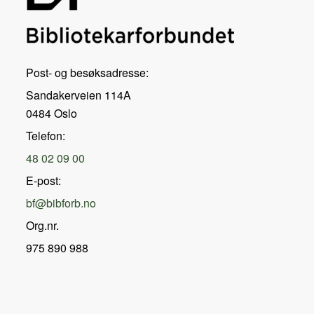
Post- og besøksadresse:
Sandakerveien 114A
0484 Oslo
Telefon:
48 02 09 00
E-post:
bf@bibforb.no
Org.nr.
975 890 988