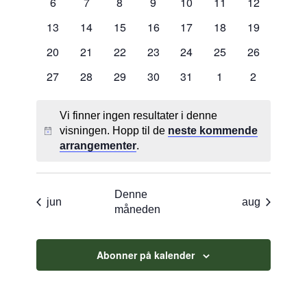
0
0
0
0
0
0
0
6
7
8
9
10
11
12
arrangementer
arrangementer
arrangementer
arrangementer
arrangementer
arrangementer
arrangement
0
0
0
0
0
0
0
13
14
15
16
17
18
19
arrangementer
arrangementer
arrangementer
arrangementer
arrangementer
arrangementer
arrangement
0
0
0
0
0
0
0
20
21
22
23
24
25
26
arrangementer
arrangementer
arrangementer
arrangementer
arrangementer
arrangementer
arrangement
0
0
0
0
0
0
0
27
28
29
30
31
1
2
arrangementer
arrangementer
arrangementer
arrangementer
arrangementer
arrangementer
arrangemen
Vi finner ingen resultater i denne
visningen. Hopp til de
neste kommende
Merknad
arrangementer
.
Denne
jun
aug
måneden
Abonner på kalender