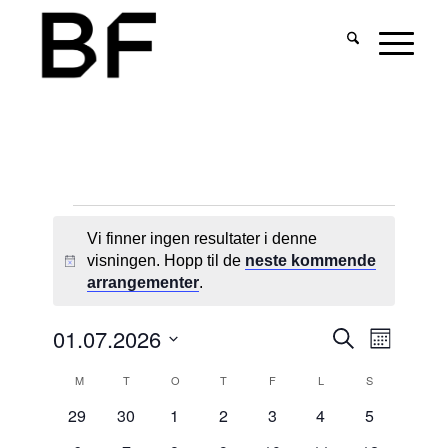
Arrangementer
Vi finner ingen resultater i denne
visningen. Hopp til de
neste kommende
Merknad
arrangementer
.
Arrangeme
Arrang
01.07.2026
Søk
Måned
Search
Views
Velg
Kalender
and
Naviga
M
mandag
T
tirsdag
O
onsdag
T
torsdag
F
fredag
L
lørdag
S
søndag
dato.
for
Views
0
0
0
0
0
0
0
29
30
1
2
3
4
5
Arrangementer
Navigation
arrangementer
arrangementer
arrangementer
arrangementer
arrangementer
arrangementer
arrangemen