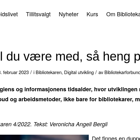
idslivet
Tillitsvalgt
Nyheter
Kurs
Om Bibliotek
il du være med, så heng p
/
/
. februar 2023
i
Bibliotekaren
,
Digital utvikling
av
Bibliotekarforbun
ogiens og informasjonens tidsalder, hvor utviklingen 
lbud og arbeidsmetoder, ikke bare for bibliotekarer,
karen 4/2022. Tekst: Veronicha Angell Bergli
Det finnes en duppe