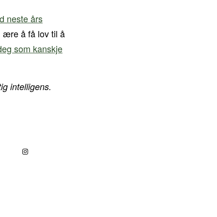
ed neste års
n ære å få lov til å
l deg som kanskje
g intelligens.