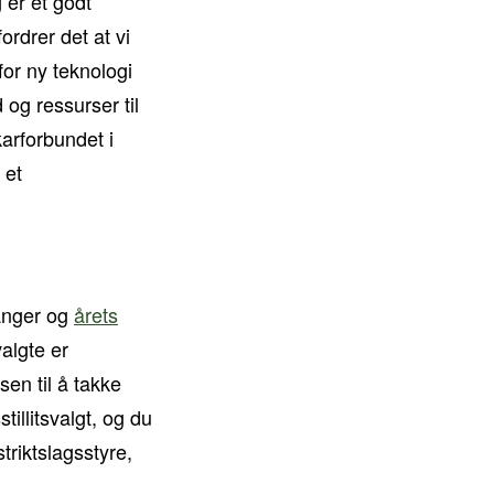
 er et godt
ordrer det at vi
for ny teknologi
 og ressurser til
karforbundet i
 et
vanger og
årets
valgte er
en til å takke
tillitsvalgt, og du
triktslagsstyre,