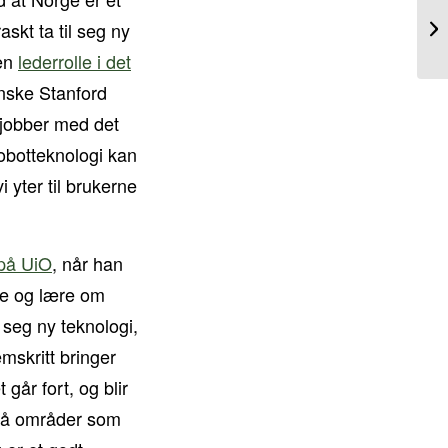
skt ta til seg ny
 en
lederrolle i det
ske Stanford
 jobber med det
obotteknologi kan
 yter til brukerne
 på UiO
, når han
ste og lære om
l seg ny teknologi,
emskritt bringer
går fort, og blir
 på områder som