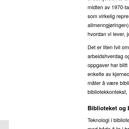
midten av 1970-ta
som virkelig repre
allmenngjøringen) 
hvordan vi lever,
Det er liten tvil o
arbeidshverdag og 
oppgaver har blitt 
enkelte av kjerne
måter å være bibli
bibliotekkontekst, 
Biblioteket og 
Teknologi i bibliot
med både å ta i br