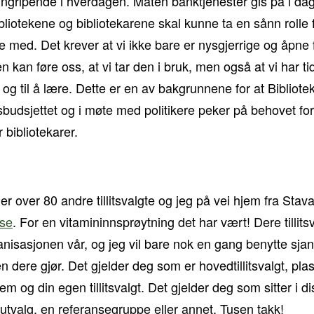
ngripende i hverdagen. Måten banktjenester gis på i dag
liotekene og bibliotekarene skal kunne ta en sånn rolle f
 med. Det krever at vi ikke bare er nysgjerrige og åpne 
 kan føre oss, at vi tar den i bruk, men også at vi har tid
 og til å lære. Dette er en av bakgrunnene for at Bibliote
budsjettet og i møte med politikere peker på behovet for
 bibliotekarer.
 er over 80 andre tillitsvalgte og jeg på vei hjem fra Sta
nse
. For en vitamininnsprøytning det har vært! Dere tillits
nisasjonen vår, og jeg vil bare nok en gang benytte sjans
 dere gjør. Det gjelder deg som er hovedtillitsvalgt, plass
 og din egen tillitsvalgt. Det gjelder deg som sitter i dis
 utvalg, en referansegruppe eller annet. Tusen takk!