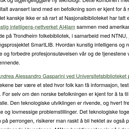
italt avansert land med en befolkning som er kjent for å ra
det kanskje ikke er så rart at Nasjonalbiblioteket har tatt
stig intelligens-nettverket AI4lam
sammen med amerikan
at de på Trondheim folkebibliotek, i samarbeid med NTNU,
ngsprosjektet SmartLIB. Hvordan kunstig intelligens og r
re og forbedre profesjonsutøvelsen vår og de tjenestene vi
pennende.
ndrea Alessandro Gasparini ved Universitetsbiblioteket
tekene bør være et sted hvor folk kan få informasjon, te
s. For selv om den norske befolkningen er kjent for å ta ti
 alle. Den teknologiske utviklingen er rivende, og hvert fr
 og lovmessige problemstillinger. Det teknologiske toget 
 på perrongen, risikerer man raskt å bli hektet av også