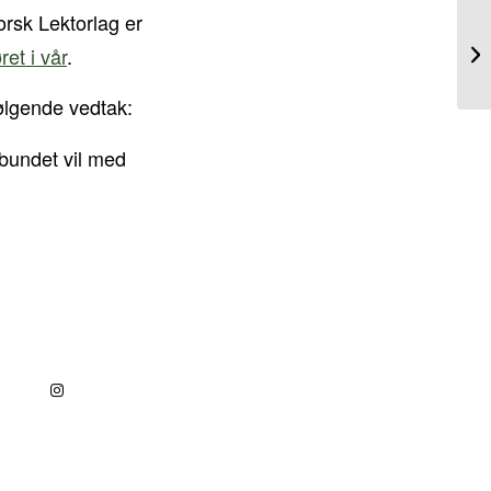
rsk Lektorlag er
ret i vår
.
følgende vedtak:
rbundet vil med