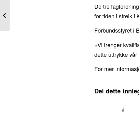
De tre fagforenin
Bli studentmedlem –
vær med i trekning av
for tiden i streik 
gavekort
Forbundsstyret i B
«Vi trenger kvalif
dette uttrykke vår 
For mer informas
Del dette innle