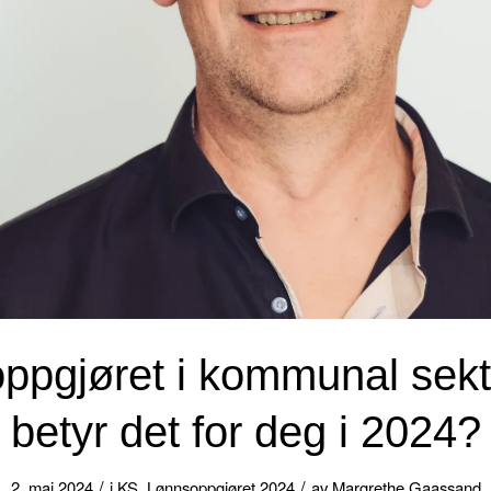
ppgjøret i kommunal sekt
betyr det for deg i 2024?
/
/
2. mai 2024
i
KS
,
Lønnsoppgjøret 2024
av
Margrethe Gaassand