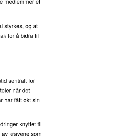
åre medlemmer et
al styrkes, og at
 for å bidra til
id sentralt for
toler når det
har fått økt sin
ringer knyttet til
 et av kravene som