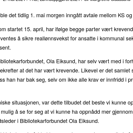
d ble det tidlig 1. mai morgen inngått avtale mellom KS
 startet 15. april, har ifølge begge parter vært krevend
rventes å sikre reallønnsvekst for ansatte i kommunal se
sent.
ibliotekarforbundet, Ola Eiksund, har selv vært med i f
 bekrefter at det har vært krevende. Likevel er det samlet 
s han har bak seg, selv om ikke alle krav er innfridd i p
ske situasjonen, var dette tilbudet det beste vi kunne op
e mulig å se for seg at vi kunne ha oppnådd mer gjennom 
ndsleder i Bibliotekarforbundet Ola Eiksund.