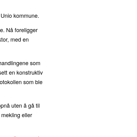
 og Unio kommune.
e. Nå foreligger
ktor, med en
orhandlingene som
sett en konstruktiv
rotokollen som ble
pnå uten å gå til
mekling eller