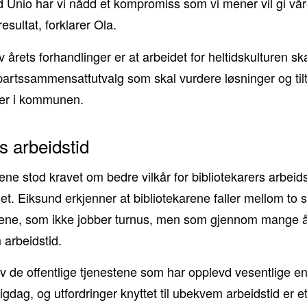
 Unio har vi nådd et kompromiss som vi mener vil gi v
esultat, forklarer Ola.
av årets forhandlinger er at arbeidet for heltidskulturen sk
partssammensattutvalg som skal vurdere løsninger og tiltak
inger i kommunen.
s arbeidstid
ene stod kravet om bedre vilkår for bibliotekarers arbeidst
et. Eiksund erkjenner at bibliotekarene faller mellom to s
arene, som ikke jobber turnus, men som gjennom mange år 
arbeidstid.
av de offentlige tjenestene som har opplevd vesentlige end
ligdag, og utfordringer knyttet til ubekvem arbeidstid er