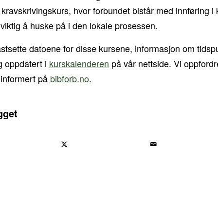
alt kravskrivingskurs, hvor forbundet bistår med innføring i
r viktig å huske på i den lokale prosessen.
stsette datoene for disse kursene, informasjon om tidspunk
g oppdatert i
kurskalenderen
på vår nettside. Vi oppford
 informert på
bibforb.no
.
gget