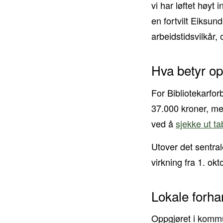
vi har løftet høyt 
en fortvilt Eiksu
arbeidstidsvilkår,
Hva betyr op
For Bibliotekarfor
37.000 kroner, med
ved å
sjekke ut ta
Utover det sentrale
virkning fra 1. ok
Lokale forha
Oppgjøret i kommu