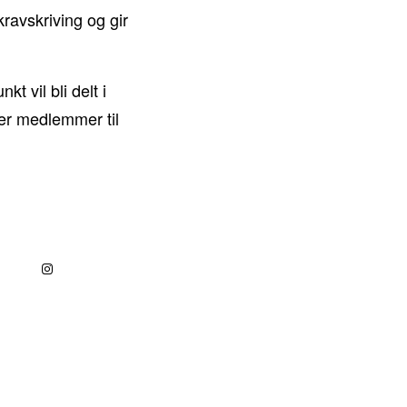
 kravskriving og gir
t vil bli delt i
rer medlemmer til