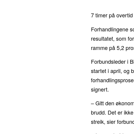
7 timer på overti
Forhandlingene som
resultatet, som fo
ramme på 5,2 pro
Forbundsleder i B
startet i april, og
forhandlingsproses
signert.
– Gitt den økonomi
brudd. Det er ikk
streik, sier forbu