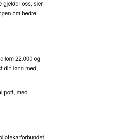
e gjelder oss, sier
ampen om bedre
 mellom 22.000 og
kt din lønn med,
al pott, med
liotekarforbundet