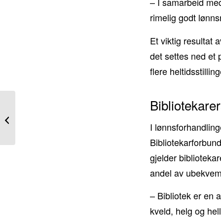
– I samarbeid med
rimelig godt lønnsr
Et viktig resultat 
det settes ned et 
flere heltidsstill
Bibliotekarer
Enighet i KS: – Et
resultat som skal sikre
I lønnsforhandling
reallønnsvekst
Bibliotekarforbund
gjelder bibliotek
andel av ubekvem 
– Bibliotek er en 
kveld, helg og hel