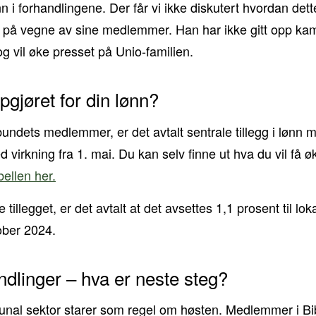
inn i forhandlingene. Der får vi ikke diskutert hvordan dett
nd på vegne av sine medlemmer. Han har ikke gitt opp k
 og vil øke presset på Unio-familien.
pgjøret for din lønn?
bundets medlemmer, er det avtalt sentrale tillegg i lønn
 virkning fra 1. mai. Du kan selv finne ut hva du vil få ø
bellen her.
 tillegget, er det avtalt at det avsettes 1,1 prosent til lok
tober 2024.
ndlinger – hva er neste steg?
nal sektor starer som regel om høsten. Medlemmer i Bib