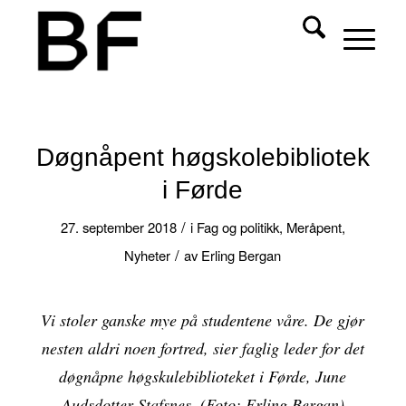
Døgnåpent høgskolebibliotek
i Førde
/
27. september 2018
i
Fag og politikk
,
Meråpent
,
/
Nyheter
av
Erling Bergan
Vi stoler ganske mye på studentene våre. De gjør
nesten aldri noen fortred, sier faglig leder for det
døgnåpne høgskulebiblioteket i Førde, June
Audsdotter Stafsnes. (Foto: Erling Bergan)