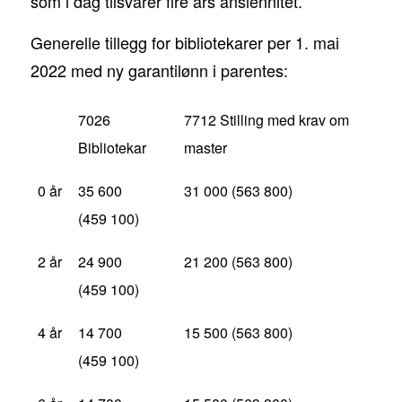
som i dag tilsvarer fire års ansiennitet.
Generelle tillegg for bibliotekarer per 1. mai
2022 med ny garantilønn i parentes:
7026
7712 Stilling med krav om
Bibliotekar
master
0 år
35 600
31 000 (563 800)
(459 100)
2 år
24 900
21 200 (563 800)
(459 100)
4 år
14 700
15 500 (563 800)
(459 100)