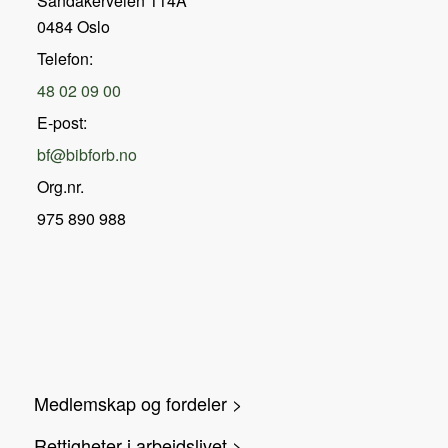
Sandakerveien 114A
0484 Oslo
Telefon:
48 02 09 00
E-post:
bf@bibforb.no
Org.nr.
975 890 988
Medlemskap og fordeler >
Rettigheter i arbeidslivet >