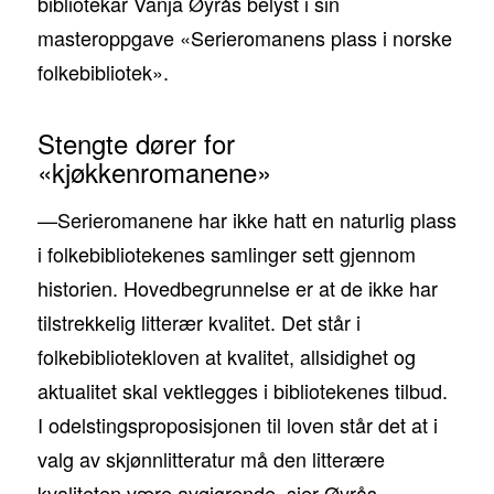
bibliotekar Vanja Øyrås belyst i sin
masteroppgave «Serieromanens plass i norske
folkebibliotek».
Stengte dører for
«kjøkkenromanene»
—Serieromanene har ikke hatt en naturlig plass
i folkebibliotekenes samlinger sett gjennom
historien. Hovedbegrunnelse er at de ikke har
tilstrekkelig litterær kvalitet. Det står i
folkebibliotekloven at kvalitet, allsidighet og
aktualitet skal vektlegges i bibliotekenes tilbud.
I odelstingsproposisjonen til loven står det at i
valg av skjønnlitteratur må den litterære
kvaliteten være avgjørende, sier Øyrås.