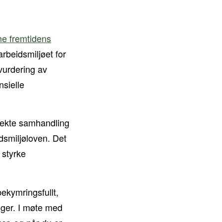
me fremtidens
arbeidsmiljøet for
vurdering av
nsielle
irekte samhandling
idsmiljøloven. Det
 styrke
bekymringsfullt,
nger. I møte med