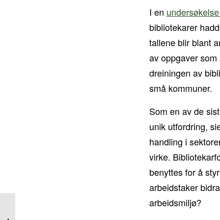
I en
undersøkelse 
bibliotekarer hadde
tallene blir blant
av oppgaver som s
dreiningen av bibl
små kommuner.
Som en av de siste
unik utfordring, s
handling i sektoren
virke. Bibliotekar
benyttes for å st
arbeidstaker bidra
arbeidsmiljø?
Vår medlemsfordel på