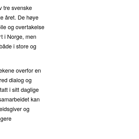
v tre svenske
ste året. De høye
olle og overtakelse
rt i Norge, men
 både i store og
otekene overfor en
bred dialog og
tt i sitt daglige
tssamarbeidet kan
eidsgiver og
ggere