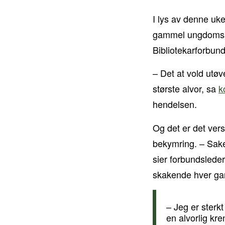
I lys av denne uk
gammel ungdomsarb
Bibliotekarforbund
– Det at vold utøve
største alvor, sa
k
hendelsen.
Og det er det ver
bekymring. – Sake
sier forbundsleder
skakende hver gan
– Jeg er sterkt
en alvorlig kr