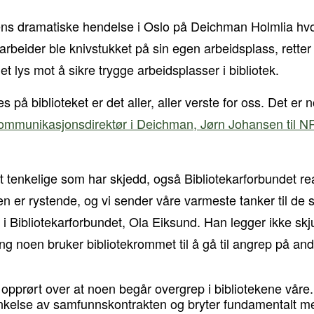
ens dramatiske hendelse i Oslo på Deichman Holmlia hvo
eider ble knivstukket på sin egen arbeidsplass, retter
et lys mot å sikre trygge arbeidsplasser i bibliotek.
s på biblioteket er det aller, aller verste for oss. Det er n
ommunikasjonsdirektør i Deichman, Jørn Johansen til N
st tenkelige som har skjedd, også Bibliotekarforbundet 
n er rystende, og vi sender våre varmeste tanker til de 
 i Bibliotekarforbundet, Ola Eiksund. Han legger ikke skju
g noen bruker bibliotekrommet til å gå til angrep på and
 opprørt over at noen begår overgrep i bibliotekene våre.
enkelse av samfunnskontrakten og bryter fundamentalt 