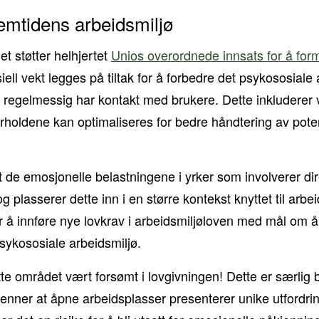
remtidens arbeidsmiljø
et støtter helhjertet
Unios overordnede innsats for å for
iell vekt legges på tiltak for å forbedre det psykososiale 
regelmessig har kontakt med brukere. Dette inkluderer 
rholdene kan optimaliseres for bedre håndtering av pote
t de emosjonelle belastningene i yrker som involverer d
plasserer dette inn i en større kontekst knyttet til arbe
for å innføre nye lovkrav i arbeidsmiljøloven med mål om å
sykososiale arbeidsmiljø.
tte området vært forsømt i lovgivningen! Dette er særlig 
kjenner at åpne arbeidsplasser presenterer unike utfordri