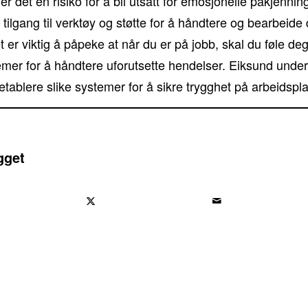
 det en risiko for å bli utsatt for emosjonelle påkjennin
tilgang til verktøy og støtte for å håndtere og bearbeide
 er viktig å påpeke at når du er på jobb, skal du føle de
temer for å håndtere uforutsette hendelser. Eiksund under
tablere slike systemer for å sikre trygghet på arbeidspl
gget