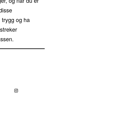
ger, og når du er
 disse
g trygg og ha
streker
assen.