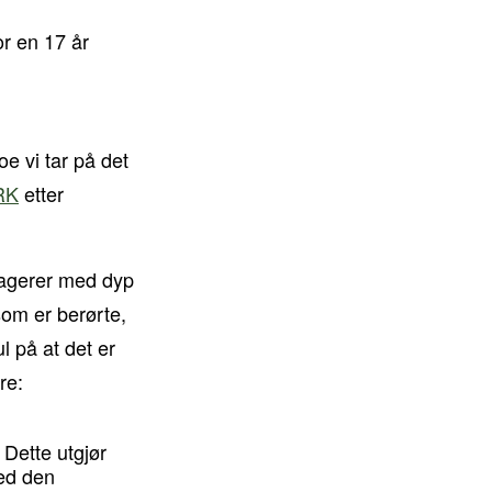
r en 17 år
oe vi tar på det
RK
etter
reagerer med dyp
som er berørte,
l på at det er
re:
 Dette utgjør
med den