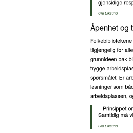
gjensidige res
Ola Eiksund
Åpenhet og t
Folkebibliotekene 
tilgjengelig for al
grunnideen bak bib
trygge arbeidsplas
spørsmålet: Er ar
løsninger som både
arbeidsplassen, og
– Prinsippet o
Samtidig må vi
Ola Eiksund