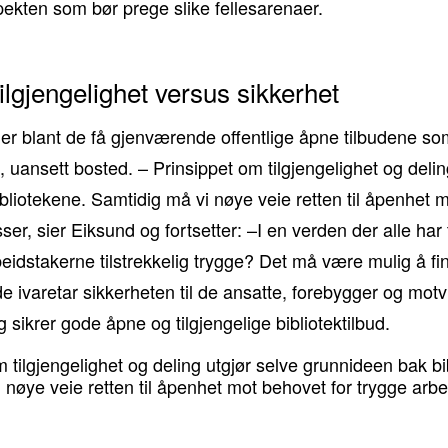
pekten som bør prege slike fellesarenaer.
ilgjengelighet versus sikkerhet
er blant de få gjenværende offentlige åpne tilbudene som
le, uansett bosted. – Prinsippet om tilgjengelighet og deli
liotekene. Samtidig må vi nøye veie retten til åpenhet m
ser, sier Eiksund og fortsetter: –I en verden der alle har 
beidstakerne tilstrekkelig trygge? Det må være mulig å f
 ivaretar sikkerheten til de ansatte, forebygger og motv
 sikrer gode åpne og tilgjengelige bibliotektilbud.
m tilgjengelighet og deling utgjør selve grunnideen bak bi
 nøye veie retten til åpenhet mot behovet for trygge arbe