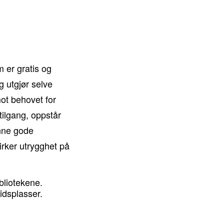
 er gratis og
ng utgjør selve
ot behovet for
tilgang, oppstår
inne gode
irker utrygghet på
bliotekene.
idsplasser.