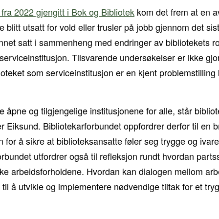
fra 2022 gjengitt i Bok og Bibliotek
kom det frem at en a
 blitt utsatt for vold eller trusler på jobb gjennom det si
 annet satt i sammenheng med endringer av bibliotekets r
erviceinstitusjon. Tilsvarende undersøkelser er ikke gjo
ioteket som serviceinstitusjon er en kjent problemstilling
 åpne og tilgjengelige institusjonene for alle, står bibli
ier Eiksund. Bibliotekarforbundet oppfordrer derfor til en 
 for å sikre at biblioteksansatte føler seg trygge og ivareta
forbundet utfordrer også til refleksjon rundt hvordan par
yrke arbeidsforholdene. Hvordan kan dialogen mellom arb
 til å utvikle og implementere nødvendige tiltak for et try