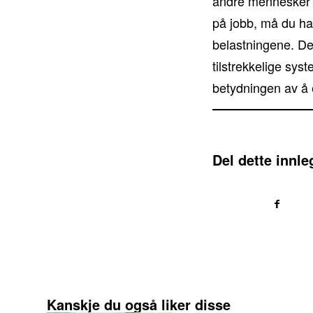
andre mennesker er
på jobb, må du ha 
belastningene. Det
tilstrekkelige sys
betydningen av å e
Del dette innle
Kanskje du også liker disse