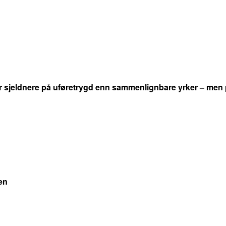
r sjeldnere på uføretrygd enn sammenlignbare yrker – men 
en