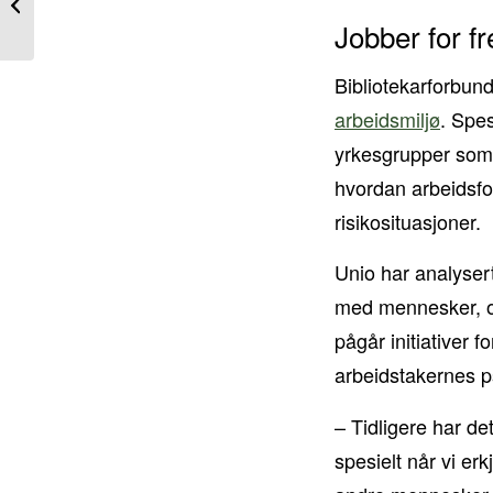
topp i rentebarometer
Jobber for f
Bibliotekarforbund
arbeidsmiljø
. Spes
yrkesgrupper som 
hvordan arbeidsfo
risikosituasjoner.
Unio har analyser
med mennesker, og 
pågår initiativer 
arbeidstakernes p
– Tidligere har de
spesielt når vi er